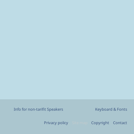
Custom footer
Info for non-tarifit Speakers
Keyboard & Fonts
Footer
Privacy policy
Site map
Copyright
Contact